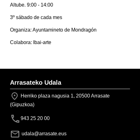
Altube. 9:00 - 14:00
3º sábado de cada mes
Organiza: Ayuntamineto de Mondragón
Colabora: Ibai-arte
Arrasateko Udala
Herriko plaza nagusia 1, 20500 Arrasate
(Gipuzkoa)
943 25 20 00
udala@arrasate.eus