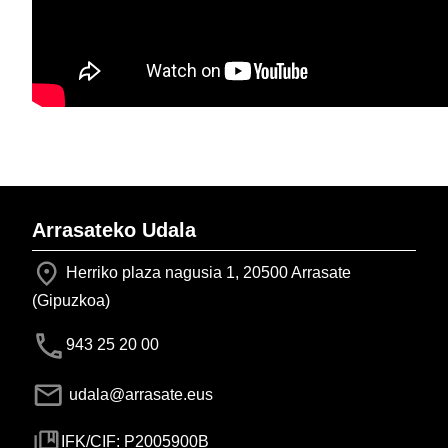
Arrasateko Udala
Herriko plaza nagusia 1, 20500 Arrasate
(Gipuzkoa)
943 25 20 00
udala@arrasate.eus
IFK/CIF: P2005900B