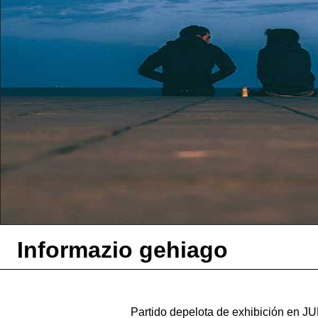
Informazio gehiago
Partido depelota de exhibición en JU