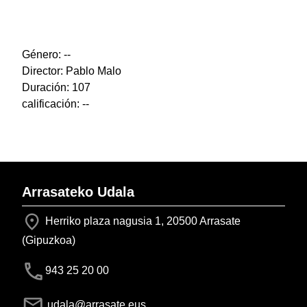
Género: --
Director: Pablo Malo
Duración: 107
calificación: --
Arrasateko Udala
Herriko plaza nagusia 1, 20500 Arrasate
(Gipuzkoa)
943 25 20 00
udala@arrasate.eus