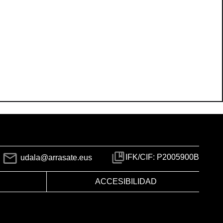
IFK/CIF: P2005900B
udala@arrasate.eus
ACCESIBILIDAD