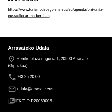
https://www.turismodebagoiena.eus/eu/agenda/bizi-urria-
euskadiko-arima-berdean
Arrasateko Udala
Herriko plaza nagusia 1, 20500 Arrasate
(Gipuzkoa)
943 25 20 00
udala@arrasate.eus
IFK/CIF: P2005900B