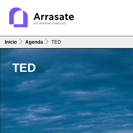
Inicio
Agenda
TED
TED