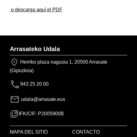
o descarga aquí el PDF
Arrasateko Udala
Herriko plaza nagusia 1, 20500 Arrasate
(Gipuzkoa)
943 25 20 00
udala@arrasate.eus
IFK/CIF: P2005900B
MAPA DEL SITIO
CONTACTO