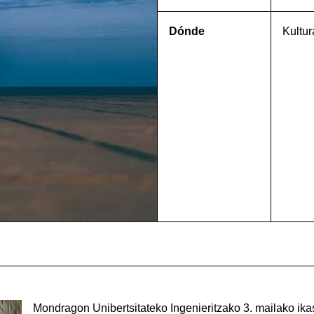
Dónde
Kultur
Mondragon Unibertsitateko Ingenieritzako 3. mailako ika