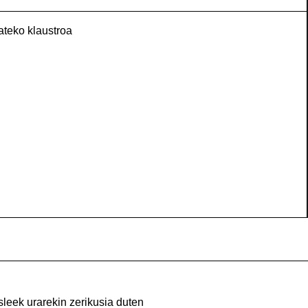
ateko klaustroa
sleek urarekin zerikusia duten