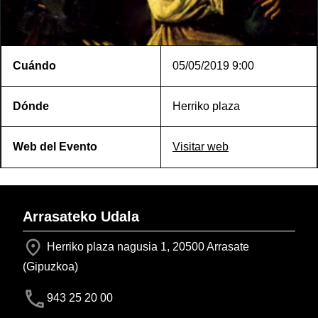
Cuándo
05/05/2019
9:00
Dónde
Herriko plaza
Web del Evento
Visitar web
Arrasateko Udala
Herriko plaza nagusia 1, 20500 Arrasate
(Gipuzkoa)
943 25 20 00