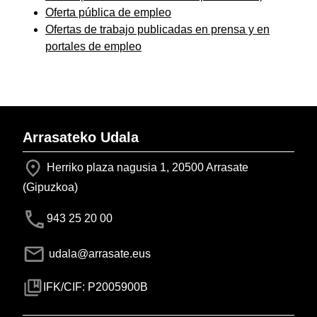
Oferta pública de empleo
Ofertas de trabajo publicadas en prensa y en
portales de empleo
Arrasateko Udala
Herriko plaza nagusia 1, 20500 Arrasate
(Gipuzkoa)
943 25 20 00
udala@arrasate.eus
IFK/CIF: P2005900B