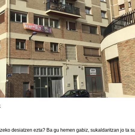
k
tzeko desiatzen ezta? Ba gu hemen gabiz, sukaldaritzan jo ta su