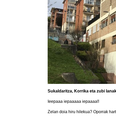
Sukaldaritza, Korrika eta zubi lana
Ieepaaa iepaaaaa iepaaaa!!
Zelan doia hiru hilekua? Oporrak har