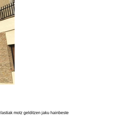
!astiak motz gelditzen jaku hainbeste