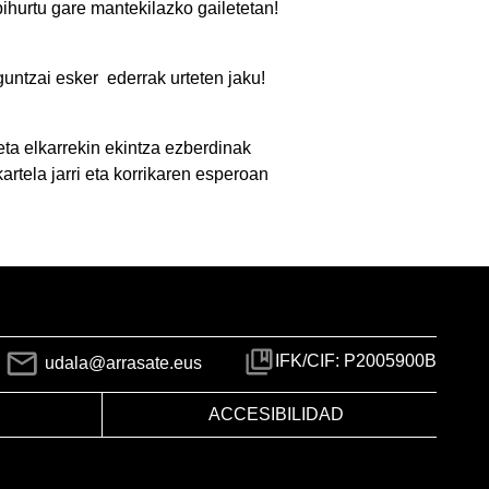
 bihurtu gare mantekilazko gailetetan!
guntzai esker ederrak urteten jaku!
eta elkarrekin ekintza ezberdinak
artela jarri eta korrikaren esperoan
IFK/CIF: P2005900B
udala@arrasate.eus
ACCESIBILIDAD