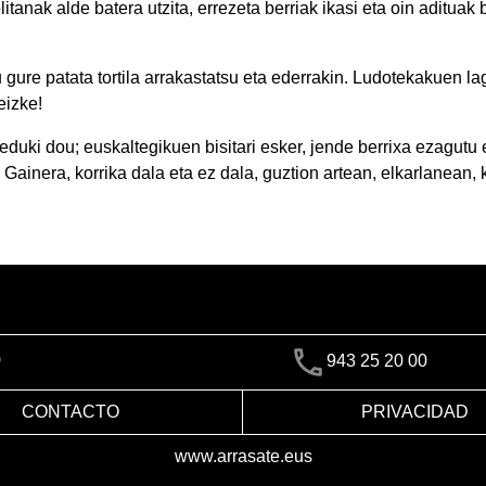
litanak alde batera utzita, errezeta berriak ikasi eta oin adituak
gure patata tortila arrakastatsu eta ederrakin. Ludotekakuen la
eizke!
duki dou; euskaltegikuen bisitari esker, jende berrixa ezagutu 
Gainera, korrika dala eta ez dala, guztion artean, elkarlanean, k
)
943 25 20 00
CONTACTO
PRIVACIDAD
www.arrasate.eus