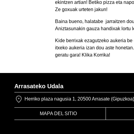
ekintzen artian! Betiko pizza eta napo
Ze goxuak urteten jakun!
Baina bueno, halatabe jarraitzen dou 
Aniztasunakin gauza handixak lortu l
Kide berrixak ezagutzeko aukeria be e
itxeko aukeria izan dou aste honetan. 
geratu gara! Klika Korrika!
Arrasateko Udala
Herriko plaza nagusia 1, 20500 Arrasate (Gipuzkoa
MAPA DEL SITIO