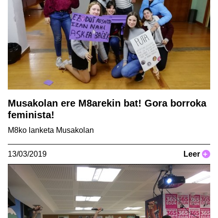
Musakolan ere M8arekin bat! Gora borroka
feminista!
M8ko lanketa Musakolan
13/03/2019
Leer
+