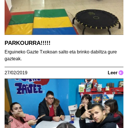
PARKOURRA!!!!!
Erguineko Gazte Txokoan salto eta brinko dabiltza gure
gazteak.
27/02/2019
Leer
+