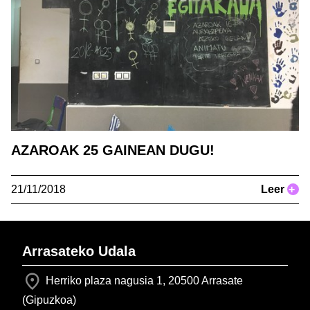
AZAROAK 25 GAINEAN DUGU!
21/11/2018
Leer
+
Arrasateko Udala
Herriko plaza nagusia 1, 20500 Arrasate
(Gipuzkoa)