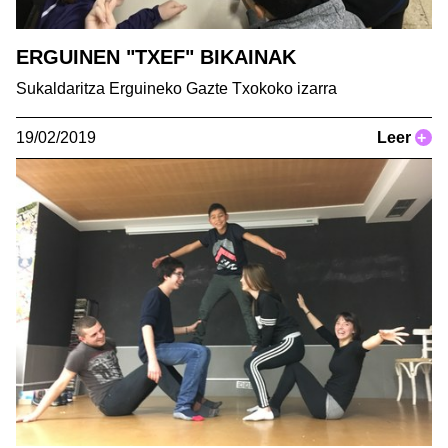
ERGUINEN "TXEF" BIKAINAK
Sukaldaritza Erguineko Gazte Txokoko izarra
19/02/2019
Leer
+