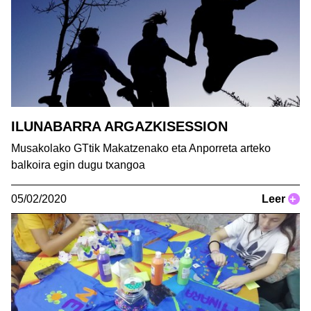
ILUNABARRA ARGAZKISESSION
Musakolako GTtik Makatzenako eta Anporreta arteko
balkoira egin dugu txangoa
05/02/2020
Leer
+