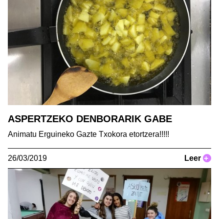
ASPERTZEKO DENBORARIK GABE
Animatu Erguineko Gazte Txokora etortzera!!!!!
26/03/2019
Leer
+