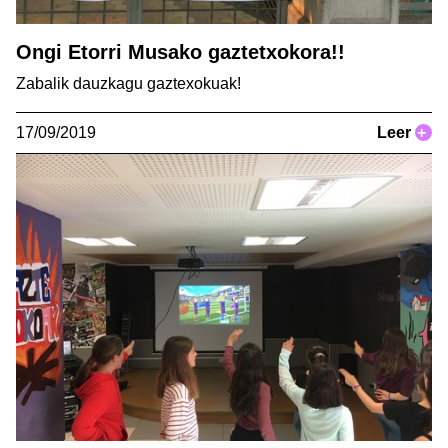
Ongi Etorri Musako gaztetxokora!!
Zabalik dauzkagu gaztexokuak!
17/09/2019
Leer
+