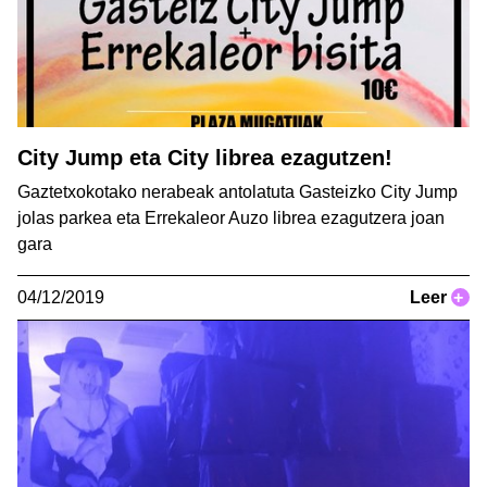
City Jump eta City librea ezagutzen!
Gaztetxokotako nerabeak antolatuta Gasteizko City Jump
jolas parkea eta Errekaleor Auzo librea ezagutzera joan
gara
04/12/2019
Leer
+