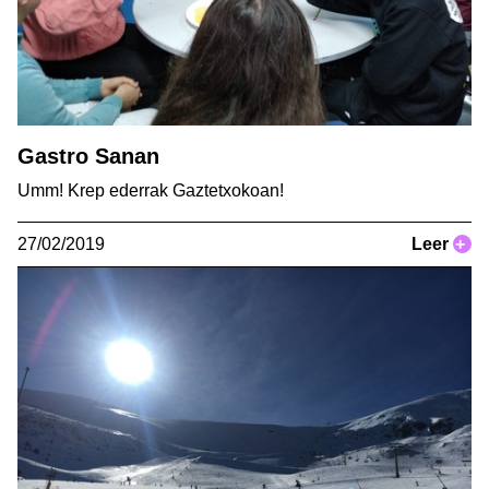
Gastro Sanan
Umm! Krep ederrak Gaztetxokoan!
27/02/2019
Leer
+