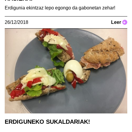
Erdigunia ekintzaz lepo egongo da gabonetan zehar!
26/12/2018
Leer
+
ERDIGUNEKO SUKALDARIAK!