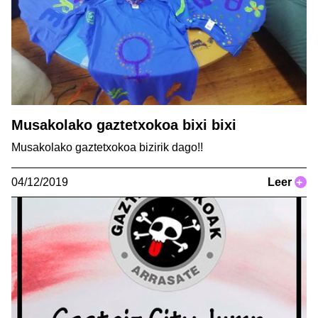
Musakolako gaztetxokoa bixi bixi
Musakolako gaztetxokoa bizirik dago!!
04/12/2019
Leer
+