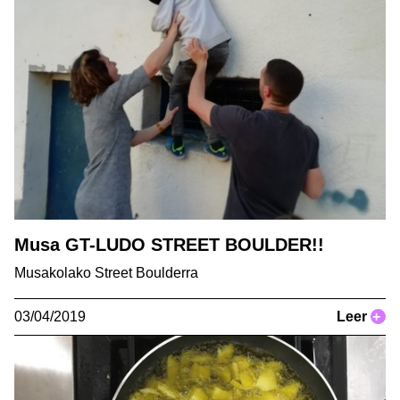
Musa GT-LUDO STREET BOULDER!!
Musakolako Street Boulderra
03/04/2019
Leer
+