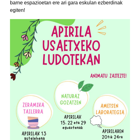
barne espazioetan ere ari gara eskulan ezberdinak
egiten!