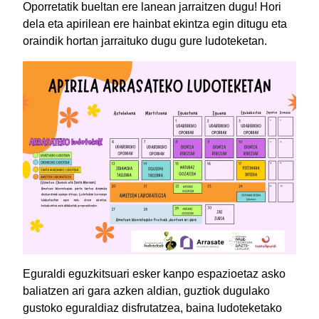
Oporretatik bueltan ere lanean jarraitzen dugu! Hori
dela eta apirilean ere hainbat ekintza egin ditugu eta
oraindik hortan jarraituko dugu gure ludoteketan.
Eguraldi eguzkitsuari esker kanpo espazioetaz asko
baliatzen ari gara azken aldian, guztiok dugulako
gustoko eguraldiaz disfrutatzea, baina ludoteketako