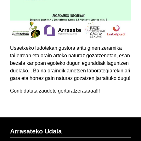
Usaetxeko ludotekan gustora aritu ginen zeramika
tailerrean eta orain arteko naturaz gozatzenetan, esan
bezala kanpoan egoteko dugun eguraldiak laguntzen
duelako... Baina oraindik ametsen laborategiarekin ari
gara eta horrez gain naturaz gozatzen jarraituko dugu!
Gonbidatuta zaudete gerturatzeraaaaa!!!
Arrasateko Udala