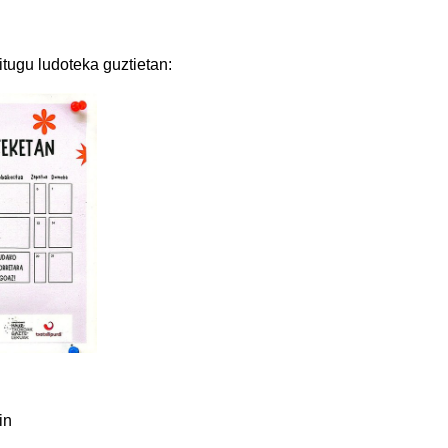
tugu ludoteka guztietan:
in