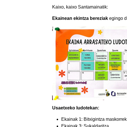
Kaixo, kaixo Santamainatik:
Ekainean ekintza bereziak
egingo di
Usaetxeko ludotekan:
Ekainak 1: Bitxigintza maskorrek
Ekainak 3: Sukaldaritza