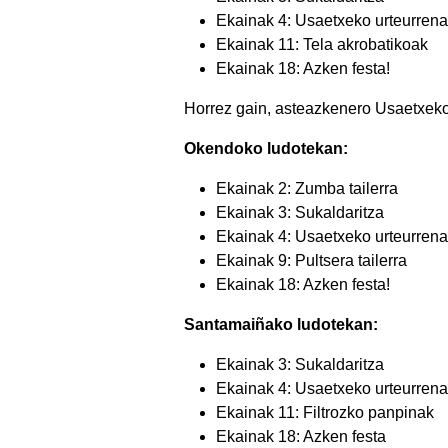
Ekainak 4: Usaetxeko urteurrena
Ekainak 11: Tela akrobatikoak
Ekainak 18: Azken festa!
Horrez gain, asteazkenero Usaetxeko
Okendoko ludotekan:
Ekainak 2: Zumba tailerra
Ekainak 3: Sukaldaritza
Ekainak 4: Usaetxeko urteurrena
Ekainak 9: Pultsera tailerra
Ekainak 18: Azken festa!
Santamaiñako ludotekan:
Ekainak 3: Sukaldaritza
Ekainak 4: Usaetxeko urteurrena
Ekainak 11: Filtrozko panpinak
Ekainak 18: Azken festa