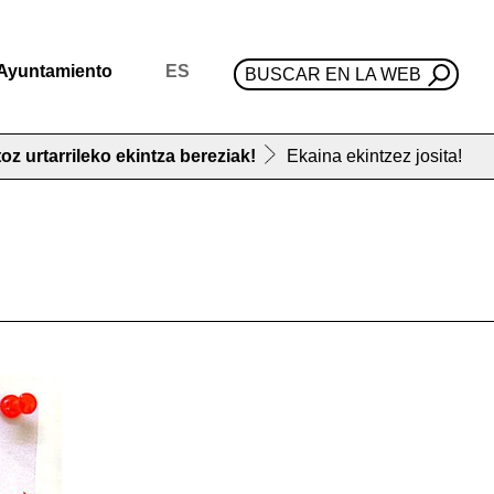
Ayuntamiento
ES
BUSCAR EN LA WEB
oz urtarrileko ekintza bereziak!
Ekaina ekintzez josita!