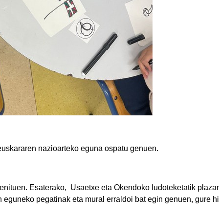
 euskararen nazioarteko eguna ospatu genuen.
 genituen. Esaterako, Usaetxe eta Okendoko ludoteketatik plaz
 eguneko pegatinak eta mural erraldoi bat egin genuen, gure hit