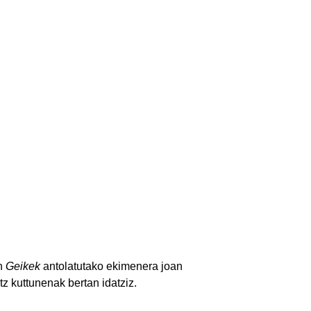
an
Geikek
antolatutako ekimenera joan
z kuttunenak bertan idatziz.