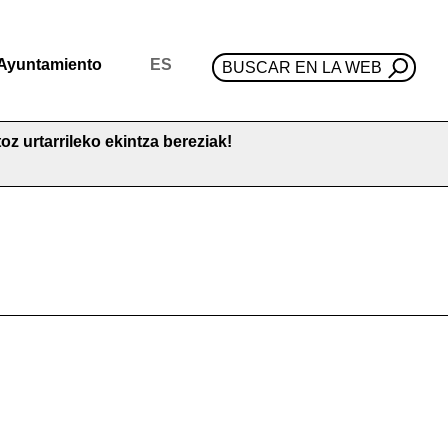
Ayuntamiento
ES
BUSCAR EN LA WEB
oz urtarrileko ekintza bereziak!