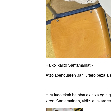
Kaixo, kaixo Santamainatik!!
Atzo abenduaren 3an, urtero bezala
Hiru ludotekak hainbat ekintza egin
ziren. Santamainan, aldiz, euskararen