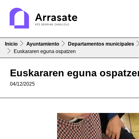
Inicio
Ayuntamiento
Departamentos municipales
Euskararen eguna ospatzen
Euskararen eguna ospatze
04/12/2025