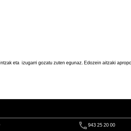
intzak eta izugarri gozatu zuten egunaz. Edozein aitzaki aprop
)
943 25 20 00