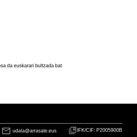
osa da euskarari bultzada bat
IFK/CIF: P2005900B
udala@arrasate.eus