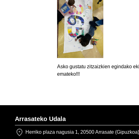
Asko gustatu zitzaizkien egindako ek
emateko!!!
Arrasateko Udala
Herriko plaza nagusia 1, 20500 Arrasate (Gipuzkoa