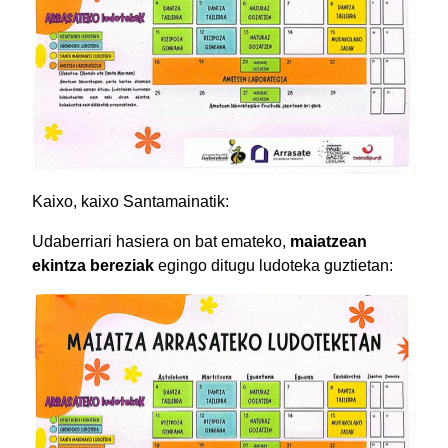
Kaixo, kaixo Santamainatik:
Udaberriari hasiera on bat emateko,
maiatzean
ekintza bereziak
egingo ditugu ludoteka guztietan: