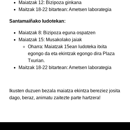
Maiatzak 12: Bizipoza ginkana
Maitzak 18-22 bitartean: Ametsen laborategia
Santamaiñako ludotekan:
Maiatzak 8: Bizipoza eguna ospatzen
Maiatzak 15: Musakolako jaiak
Oharra: Maiatzak 15ean ludoteka itxita
egongo da eta ekintzak egongo dira Plaza
Txurian.
Maitzak 18-22 bitartean: Ametsen laborategia
Ikusten duzuen bezala maiatza ekintza bereziez josita
dago, beraz, animatu zaitezte parte hartzera!