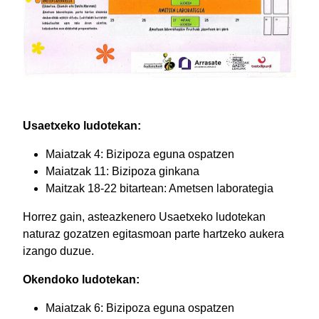
Usaetxeko ludotekan:
Maiatzak 4: Bizipoza eguna ospatzen
Maiatzak 11: Bizipoza ginkana
Maitzak 18-22 bitartean: Ametsen laborategia
Horrez gain, asteazkenero Usaetxeko ludotekan
naturaz gozatzen egitasmoan parte hartzeko aukera
izango duzue.
Okendoko ludotekan:
Maiatzak 6: Bizipoza eguna ospatzen