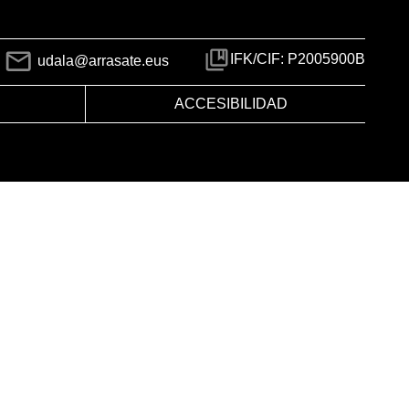
IFK/CIF: P2005900B
udala@arrasate.eus
ACCESIBILIDAD