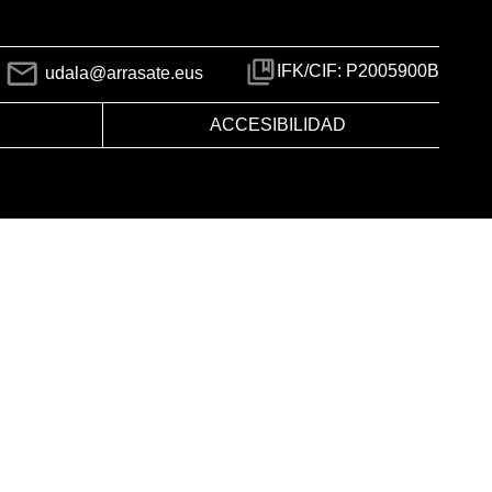
IFK/CIF: P2005900B
udala@arrasate.eus
ACCESIBILIDAD