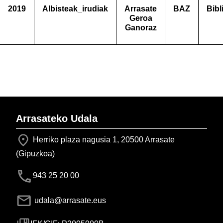
2019
Albisteak_irudiak
Arrasate
BAZ
Bibl
Geroa
Ganoraz
Arrasateko Udala
Herriko plaza nagusia 1, 20500 Arrasate
(Gipuzkoa)
943 25 20 00
udala@arrasate.eus