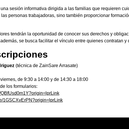
una sesión informativa dirigida a las familias que requieren cu
a las personas trabajadoras, sino también proporcionar formaci
dores tendrán la oportunidad de conocer sus derechos y obligac
 además, se busca facilitar el vínculo entre quienes contratan y
scripciones
riguez
(técnica de ZainSare Arrasate)
 viernes, de 9:30 a 14:00 y de 14:30 a 18:00
 de los formularios:
m/e/QBfUsd0m1Y?origin=lprLink
om/e/1GSCXvErPN?origin=lprLink