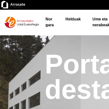
Nor
Helduak
Ume eta
gara
nerabea
Port
dest