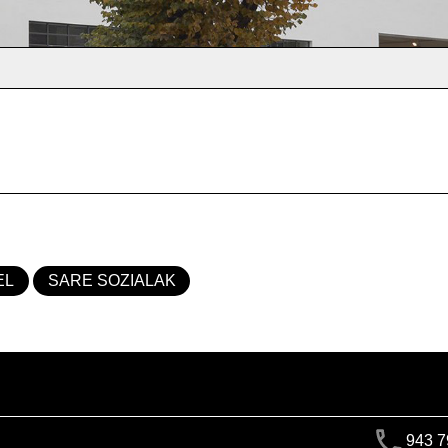
EL
SARE SOZIALAK
943 7