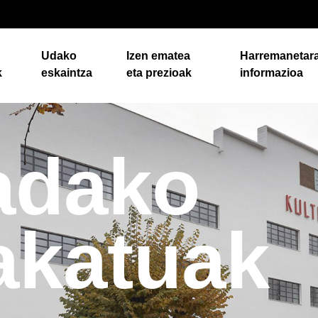
Udako
Izen ematea
Harremanetar
k
eskaintza
eta prezioak
informazioa
adako
akatuak