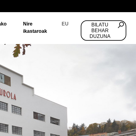
ako
Nire
EU
BILATU
BEHAR
ikastaroak
DUZUNA