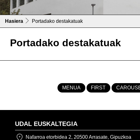
Hasiera
Portadako destakatuak
Portadako destakatuak
MENUA
FIRST
CAROUS
UDAL EUSKALTEGIA
Nafarroa etorbidea 2, 20500 Arrasate, Gipuzkoa