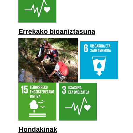
Errekako bioaniztasuna
Hondakinak