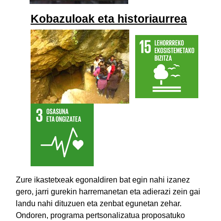
Kobazuloak eta historiaurrea
Zure ikastetxeak egonaldiren bat egin nahi izanez
gero, jarri gurekin harremanetan eta adierazi zein gai
landu nahi dituzuen eta zenbat egunetan zehar.
Ondoren, programa pertsonalizatua proposatuko