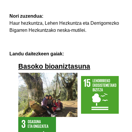
Nori zuzendua:
Haur hezkuntza, Lehen Hezkuntza eta Derrigorrezko
Bigarren Hezkuntzako neska-mutilei.
Landu daitezkeen gaiak:
Basoko bioaniztasuna