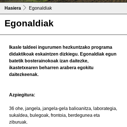
Hasiera
Egonaldiak
Egonaldiak
Ikasle taldeei ingurumen hezkuntzako programa
didaktikoak eskaintzen dizkiegu. Egonaldiak egun
batetik bosterainokoak izan daitezke,
ikastetxearen beharren arabera egokitu
daitezkeenak.
Azpiegitura:
36 ohe, jangela, jangela-gela balioanitza, laborategia,
sukaldea, bulegoak, frontoia, berdegunea eta
ziburuak.