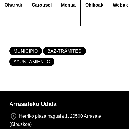
Oharrak
Carousel
Menua
Ohikoak
Webak
MUNICIPIO
BAZ-TRÁMITES
AYUNTAMIENTO
Arrasateko Udala
Herriko plaza nagusia 1, 20500 Arrasate
(Gipuzkoa)