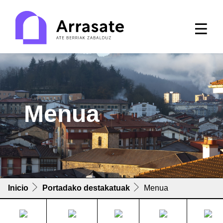
Menua
Inicio
Portadako destakatuak
Menua