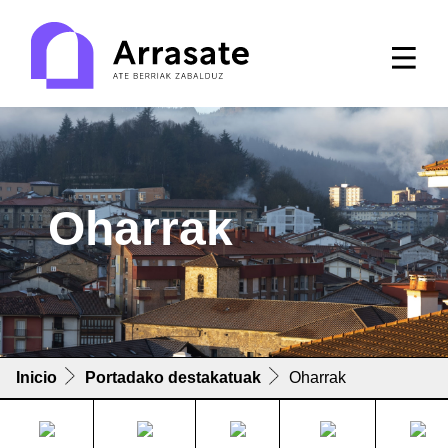
Oharrak
Inicio
Portadako destakatuak
Oharrak