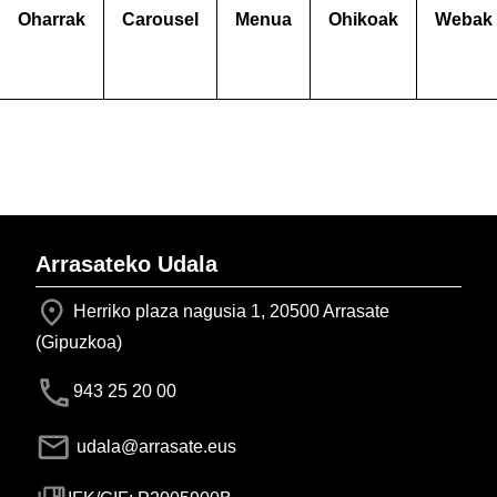
Oharrak
Carousel
Menua
Ohikoak
Webak
Arrasateko Udala
Herriko plaza nagusia 1, 20500 Arrasate
(Gipuzkoa)
943 25 20 00
udala@arrasate.eus