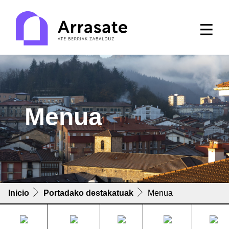
Menua
Inicio
Portadako destakatuak
Menua