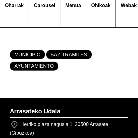
Oharrak
Carousel
Menua
Ohikoak
Webak
MUNICIPIO
BAZ-TRÁMITES
AYUNTAMIENTO
Arrasateko Udala
Herriko plaza nagusia 1, 20500 Arrasate
(Gipuzkoa)