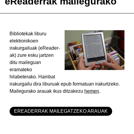
eReaderrak mailegurako
Bibliotekak liburu
elektronikoen
irakurgailuak (eReader-
ak) zure esku jartzen
ditu maileguan
eramateko
hilabeterako. Hainbat
irakurgailu dira liburuak epub formatuan irakurtzeko.
Mailegurako arauak ikus ditzakezu
hemen
.
EREADERRAK MAILEGATZEKO ARAUAK