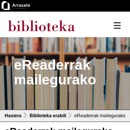
eReaderrak
mailegurako
Hasiera
Biblioteka erabili
eReaderrak mailegurako