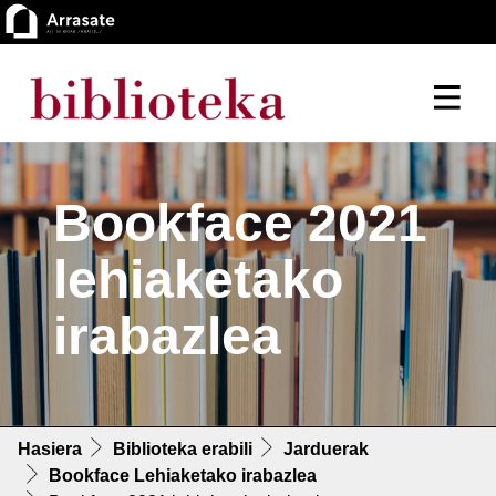
Bookface 2021
lehiaketako
irabazlea
Hasiera
Biblioteka erabili
Jarduerak
Bookface Lehiaketako irabazlea