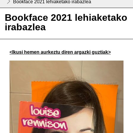
Bookface 2021 lehiaketako irabazlea
Bookface 2021 lehiaketako
irabazlea
<Ikusi hemen aurkeztu diren argazki guztiak>