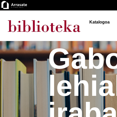
Katalogoa
Gabo
lehi
irab