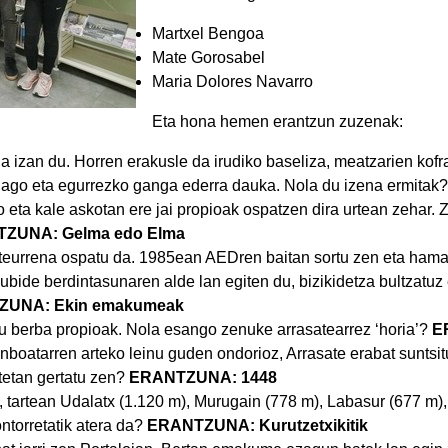
Martxel Bengoa
Mate Gorosabel
Maria Dolores Navarro
Eta hona hemen erantzun zuzenak:
a izan du. Horren erakusle da irudiko baseliza, meatzarien kofr
dago eta egurrezko ganga ederra dauka. Nola du izena ermitak
o eta kale askotan ere jai propioak ospatzen dira urtean zehar. 
ZUNA: Gelma edo Elma
rteurrena ospatu da. 1985ean AEDren baitan sortu zen eta hama
de berdintasunaren alde lan egiten du, bizikidetza bultzatuz 
ZUNA: Ekin emakumeak
 berba propioak. Nola esango zenuke arrasatearrez ‘horia’?
E
boatarren arteko leinu guden ondorioz, Arrasate erabat suntsit
tetan gertatu zen?
ERANTZUNA: 1448
 tartean Udalatx (1.120 m), Murugain (778 m), Labasur (677 m),
ntorretatik atera da?
ERANTZUNA: Kurutzetxikitik