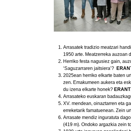
Arrasatek tradizio meatzari handi
1950 arte. Meatzerreka auzoan 
Herriko festa nagusiez gain, auz
‘Saguzarraren jaitsiera’?
ERANT
2025ean herriko elkarte baten u
zen. Emakumeen aukera eta eskubi
du izena elkarte honek?
ERANT
Arrasateko euskaran badauzkagu
XV. mendean, oinaztarren eta gan
erreketarik famatuenean. Zein ur
Arrasate mendiz inguratuta dago,
(419 m). Ondoko argazkia zein to