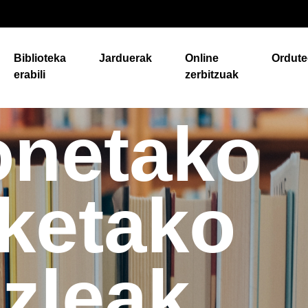
Biblioteka
Jarduerak
Online
Ordute
erabili
zerbitzuak
netako
aketako
azleak