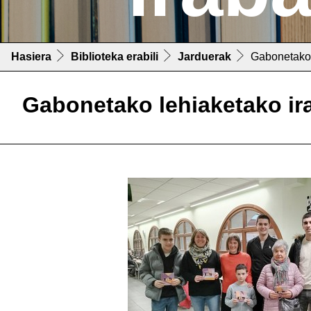
Hasiera
Biblioteka erabili
Jarduerak
Gabonetako 
Gabonetako lehiaketako ir