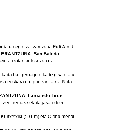
adiaren egoitza izan zena Erdi Arotik
?
ERANTZUNA: San Balerio
Zein auzotan antolatzen da
rkada bat geroago elkarte gisa eratu
eta euskara erdigunean jarriz. Nola
RANTZUNA: Larua edo larue
u zen herriak sekula jasan duen
 Kurtxetxiki (531 m) eta Olondimendi