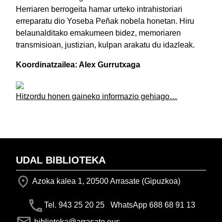
Herriaren berrogeita hamar urteko intrahistoriari
erreparatu dio Yoseba Peñak nobela honetan. Hiru
belaunalditako emakumeen bidez, memoriaren
transmisioan, justizian, kulpan arakatu du idazleak.
Koordinatzailea: Alex Gurrutxaga
Hitzordu honen gaineko informazio gehiago…
UDAL BIBLIOTEKA
Azoka kalea 1, 20500 Arrasate (Gipuzkoa)
Tel. 943 25 20 25 WhatsApp 688 68 91 13
biblioteka@arrasate.eus