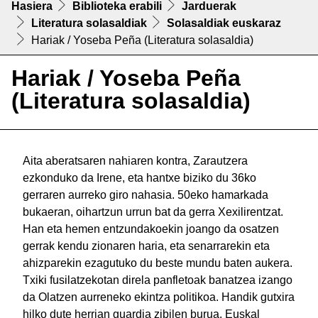
Hasiera
Biblioteka erabili
Jarduerak
Literatura solasaldiak
Solasaldiak euskaraz
Hariak / Yoseba Peña (Literatura solasaldia)
Hariak / Yoseba Peña
(Literatura solasaldia)
Aita aberatsaren nahiaren kontra, Zarautzera
ezkonduko da Irene, eta hantxe biziko du 36ko
gerraren aurreko giro nahasia. 50eko hamarkada
bukaeran, oihartzun urrun bat da gerra Xexilirentzat.
Han eta hemen entzundakoekin joango da osatzen
gerrak kendu zionaren haria, eta senarrarekin eta
ahizparekin ezagutuko du beste mundu baten aukera.
Txiki fusilatzekotan direla panfletoak banatzea izango
da Olatzen aurreneko ekintza politikoa. Handik gutxira
hilko dute herrian guardia zibilen burua. Euskal