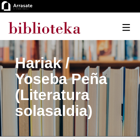
Hariak /
Yoseba Peña
(Literatura
solasaldia)