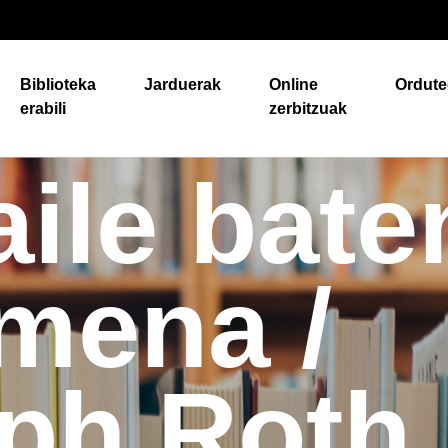
Biblioteka
Jarduerak
Online
Ordute
erabili
zerbitzuak
aile bate
rmena /
ph Roth