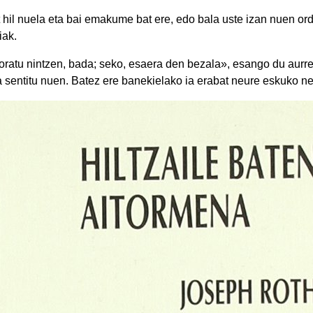
t hil nuela eta bai emakume bat ere, edo bala uste izan nuen or
iak.
oratu nintzen, bada; seko, esaera den bezala», esango du aurr
ia sentitu nuen. Batez ere banekielako ia erabat neure eskuko n