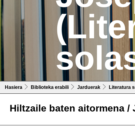
(Lite
solas
Hasiera
Biblioteka erabili
Jarduerak
Literatura 
Hiltzaile baten aitormena /