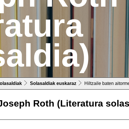
ratura
aldia)
solasaldiak
Solasaldiak euskaraz
Hiltzaile baten aitorm
 Joseph Roth (Literatura solas