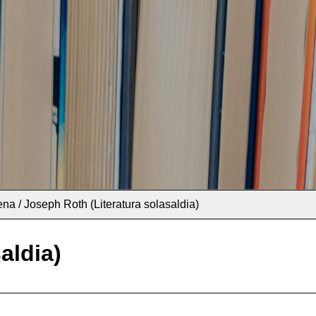
ena / Joseph Roth (Literatura solasaldia)
aldia)