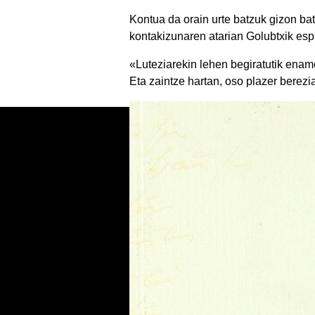
Kontua da orain urte batzuk gizon ba
kontakizunaren atarian Golubtxik esp
«Luteziarekin lehen begiratutik enam
Eta zaintze hartan, oso plazer berez