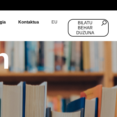
gia
Kontaktua
EU
BILATU
BEHAR
DUZUNA
n