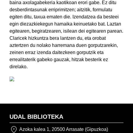
baina axolagabekeria kaotikoan erori gabe. Ez ditu
desberdintasunak erriprimitzen; aitzitik, formulatu
egiten ditu, taxua ematen die. Izendatzea da besteei
egin diezazkiekegun hamaika keinuetako bat. Laztan
egitearen, begiratzearen, isilean dei egitearen parean.
Claricek hizkuntza bera lantzen du, eta orobat
aztertzen du nolako harremana duen gorputzarekin,
zeinen erraz izenda daitezkeen gorputzik eta
errealitaterik gabeko gauzak, hitzak besterik ez
direlako.
UDAL BIBLIOTEKA
Azoka kalea 1, 20500 Arrasate (Gipuzkoa)