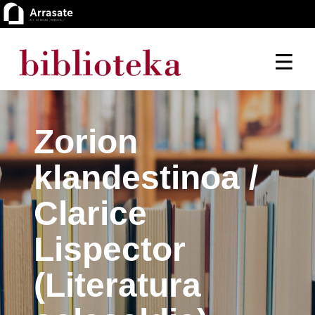
Zorion
klandestinoa /
Clarice
Lispector
(Literatura