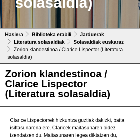
solasaldia)
Hasiera
Biblioteka erabili
Jarduerak
Literatura solasaldiak
Solasaldiak euskaraz
Zorion klandestinoa / Clarice Lispector (Literatura
solasaldia)
Zorion klandestinoa /
Clarice Lispector
(Literatura solasaldia)
Clarice Lispectorrek hizkuntza guztiak dakizki, baita
isiltasunarena ere. Claricek maitasunaren bidez
izendatzen du. Maitasunaren legea diktatzen du,