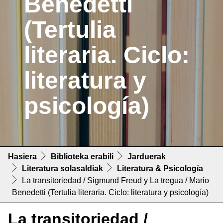
Benedetti
(Tertulia
literaria. Ciclo:
literatura y
psicología)
Hasiera
Biblioteka erabili
Jarduerak
Literatura solasaldiak
Literatura & Psicología
La transitoriedad / Sigmund Freud y La tregua / Mario
Benedetti (Tertulia literaria. Ciclo: literatura y psicología)
La transitoriedad /