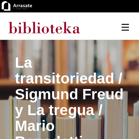
La
transitoriedad /
Sigmund Freud
y La tregua /
Mario