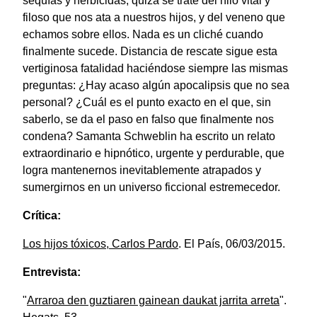
sequías y herbicidas, quizá se trate del hilo vital y
filoso que nos ata a nuestros hijos, y del veneno que
echamos sobre ellos. Nada es un cliché cuando
finalmente sucede. Distancia de rescate sigue esta
vertiginosa fatalidad haciéndose siempre las mismas
preguntas: ¿Hay acaso algún apocalipsis que no sea
personal? ¿Cuál es el punto exacto en el que, sin
saberlo, se da el paso en falso que finalmente nos
condena? Samanta Schweblin ha escrito un relato
extraordinario e hipnótico, urgente y perdurable, que
logra mantenernos inevitablemente atrapados y
sumergirnos en un universo ficcional estremecedor.
Crítica:
Los hijos tóxicos, Carlos Pardo
. El País, 06/03/2015.
Entrevista:
"
Arraroa den guztiaren gainean daukat jarrita arreta
".