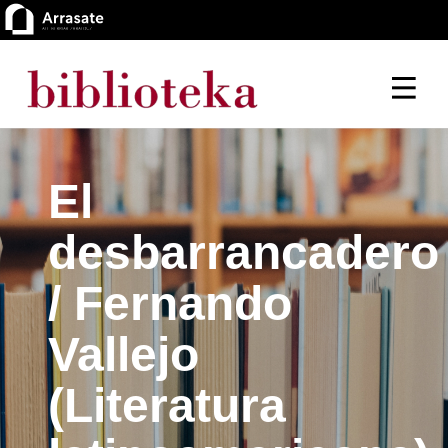
El
desbarrancadero
/ Fernando
Vallejo
(Literatura