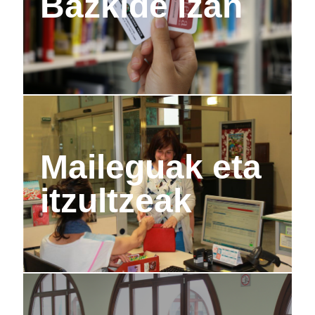
Bazkide izan
Maileguak eta
itzultzeak