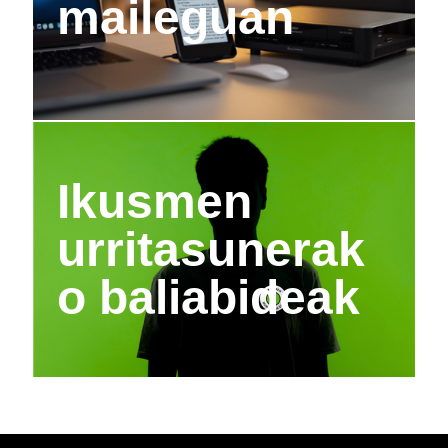
maileguan
Ikusmen
urritasunerak
o baliabideak