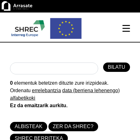
0
elementuk betetzen dituzte zure irizpideak.
Ordenatu
errelebantzia
data (berriena lehenengo)
alfabetikoki
Ez da emaitzarik aurkitu.
ALBISTEAK
ZER DA SHREC?
SHREC BERRITEKA