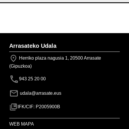
Arrasateko Udala
Herriko plaza nagusia 1, 20500 Arrasate
(Gipuzkoa)
943 25 20 00
udala@arrasate.eus
IFK/CIF: P2005900B
WEB MAPA