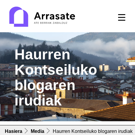
Haurren
Kontseiluko
blogaren
irudiak
Hasiera
Media
Haurren Kontseiluko blogaren irudiak