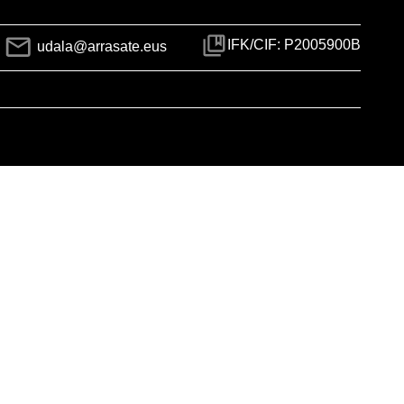
IFK/CIF: P2005900B
udala@arrasate.eus