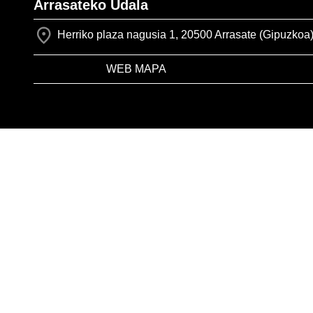
Arrasateko Udala
Herriko plaza nagusia 1, 20500 Arrasate (Gipuzkoa
WEB MAPA