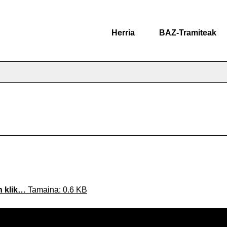
Herria
BAZ-Tramiteak
n klik…
Tamaina: 0.6 KB