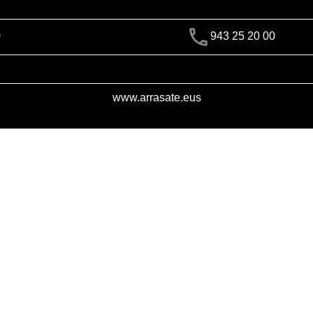
)
943 25 20 00
www.arrasate.eus