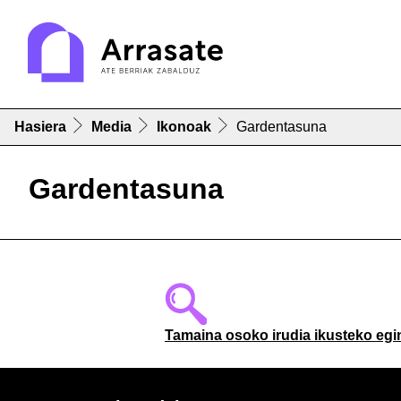
Hasiera
Media
Ikonoak
Gardentasuna
Gardentasuna
Tamaina osoko irudia ikusteko egi