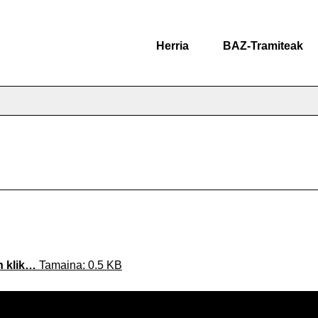
Herria
BAZ-Tramiteak
n klik…
Tamaina: 0.5 KB