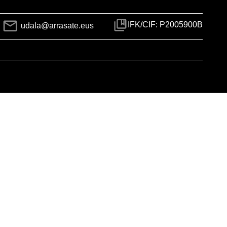
IFK/CIF: P2005900B
udala@arrasate.eus