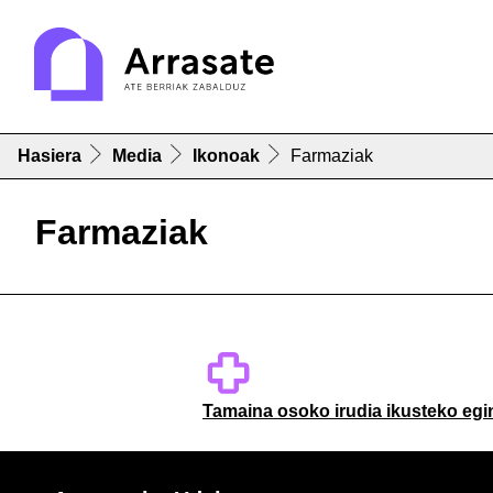
Hasiera
Media
Ikonoak
Farmaziak
Farmaziak
Tamaina osoko irudia ikusteko egi