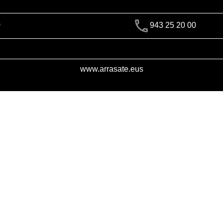
)
943 25 20 00
www.arrasate.eus