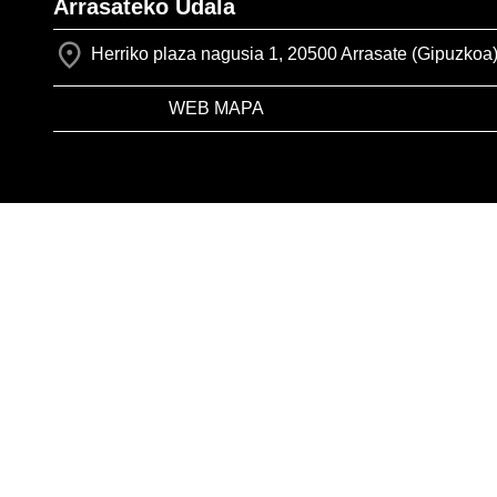
Arrasateko Udala
Herriko plaza nagusia 1, 20500 Arrasate (Gipuzkoa
WEB MAPA