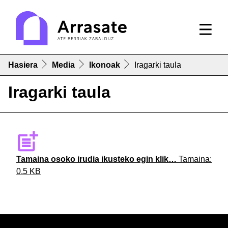
Hasiera
Media
Ikonoak
Iragarki taula
Iragarki taula
Tamaina osoko irudia ikusteko egin klik…
Tamaina:
0.5 KB