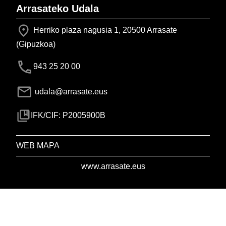
Arrasateko Udala
Herriko plaza nagusia 1, 20500 Arrasate
(Gipuzkoa)
943 25 20 00
udala@arrasate.eus
IFK/CIF: P2005900B
WEB MAPA
www.arrasate.eus