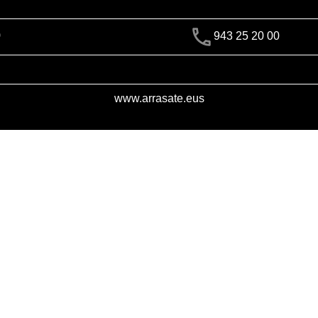
)
943 25 20 00
www.arrasate.eus