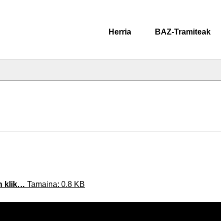
Herria
BAZ-Tramiteak
n klik…
Tamaina: 0.8 KB