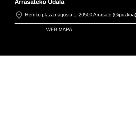
Arrasateko Udala
Herriko plaza nagusia 1, 20500 Arrasate (Gipuzkoa
WEB MAPA