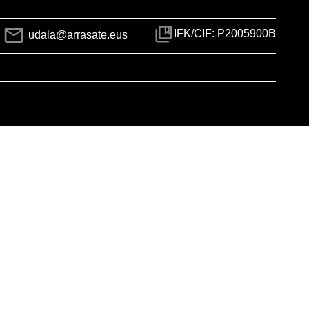
IFK/CIF: P2005900B
udala@arrasate.eus