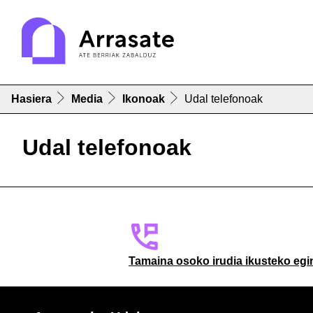
Hasiera
Media
Ikonoak
Udal telefonoak
Udal telefonoak
Tamaina osoko irudia ikusteko egi