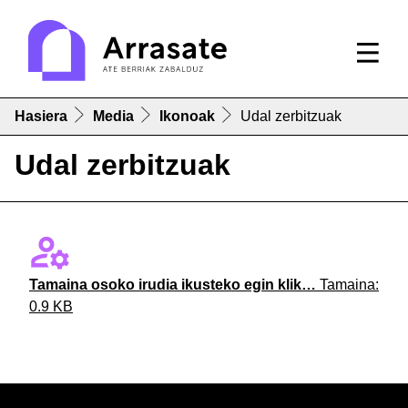
Hasiera
Media
Ikonoak
Udal zerbitzuak
Udal zerbitzuak
Tamaina osoko irudia ikusteko egin klik…
Tamaina:
0.9 KB