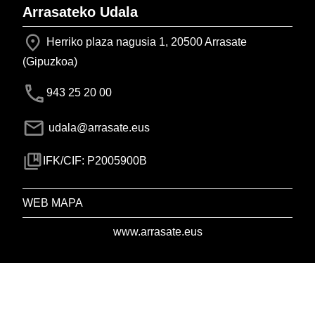
Arrasateko Udala
Herriko plaza nagusia 1, 20500 Arrasate
(Gipuzkoa)
943 25 20 00
udala@arrasate.eus
IFK/CIF: P2005900B
WEB MAPA
www.arrasate.eus