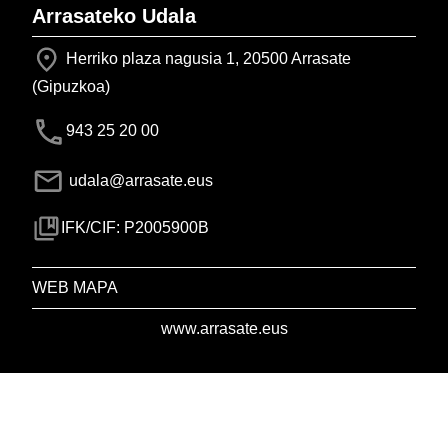
Arrasateko Udala
Herriko plaza nagusia 1, 20500 Arrasate
(Gipuzkoa)
943 25 20 00
udala@arrasate.eus
IFK/CIF: P2005900B
WEB MAPA
www.arrasate.eus