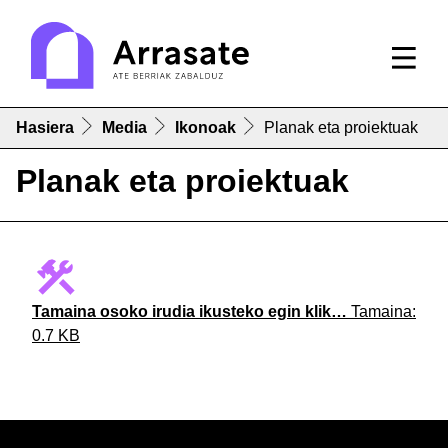
Hasiera
Media
Ikonoak
Planak eta proiektuak
Planak eta proiektuak
Tamaina osoko irudia ikusteko egin klik…
Tamaina:
0.7 KB