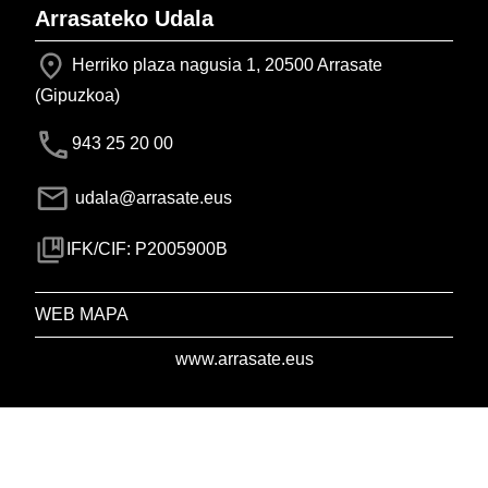
Arrasateko Udala
Herriko plaza nagusia 1, 20500 Arrasate
(Gipuzkoa)
943 25 20 00
udala@arrasate.eus
IFK/CIF: P2005900B
WEB MAPA
www.arrasate.eus