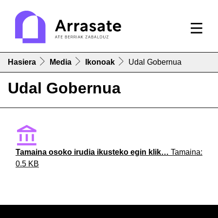
Hasiera
Media
Ikonoak
Udal Gobernua
Udal Gobernua
Tamaina osoko irudia ikusteko egin klik…
Tamaina:
0.5 KB