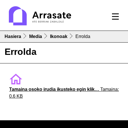
Hasiera
Media
Ikonoak
Errolda
Errolda
Tamaina osoko irudia ikusteko egin klik…
Tamaina:
0.6 KB