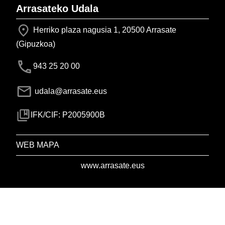
Arrasateko Udala
Herriko plaza nagusia 1, 20500 Arrasate
(Gipuzkoa)
943 25 20 00
udala@arrasate.eus
IFK/CIF: P2005900B
WEB MAPA
www.arrasate.eus