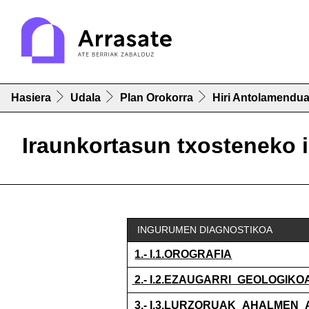
Hasiera
Udala
Plan Orokorra
Hiri Antolamendua
Iraunkortasun txosteneko
INGURUMEN DIAGNOSTIKOA
1.- I.1.OROGRAFIA
2.- I.2.EZAUGARRI_GEOLOGIKO
3.- I.3.LURZORUAK_AHALMEN