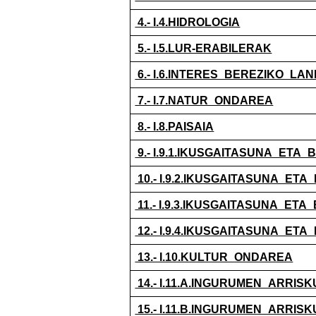
4.- I.4.HIDROLOGIA
5.- I.5.LUR-ERABILERAK
6.- I.6.INTERES_BEREZIKO_LA
7.- I.7.NATUR_ONDAREA
8.- I.8.PAISAIA
9.- I.9.1.IKUSGAITASUNA_ET
10.- I.9.2.IKUSGAITASUNA_ET
11.- I.9.3.IKUSGAITASUNA_E
12.- I.9.4.IKUSGAITASUNA_ET
13.- I.10.KULTUR_ONDAREA
14.- I.11.A.INGURUMEN_ARRIS
15.- I.11.B.INGURUMEN_ARRIS