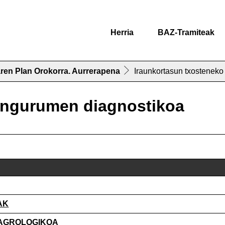
Herria
BAZ-Tramiteak
ren Plan Orokorra. Aurrerapena
Iraunkortasun txosteneko
 ingurumen diagnostikoa
AK
_AGROLOGIKOA