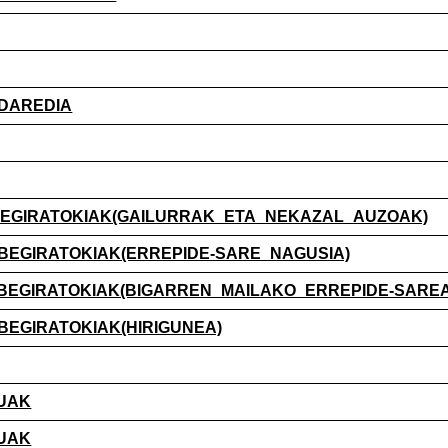
NDAREDIA
A_BEGIRATOKIAK(GAILURRAK_ETA_NEKAZAL_AUZOAK)
A_BEGIRATOKIAK(ERREPIDE-SARE_NAGUSIA)
TA_BEGIRATOKIAK(BIGARREN_MAILAKO_ERREPIDE-SAREA
A_BEGIRATOKIAK(HIRIGUNEA)
KUAK
KUAK