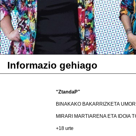
Informazio gehiago
“ZtandaP”
BINAKAKO BAKARRIZKETA UMO
MIRARI MARTIARENA ETA IDOIA 
+18 urte