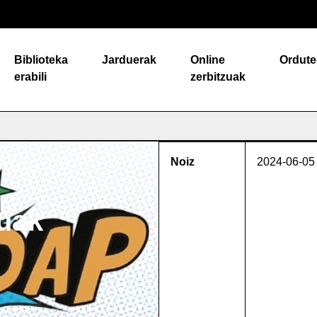
Biblioteka
Jarduerak
Online
Ordute
erabili
zerbitzuak
Noiz
2024-06-05
uak