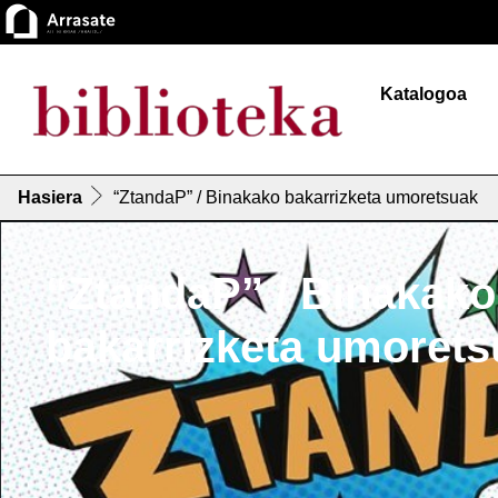
Katalogoa
Hasiera
“ZtandaP” / Binakako bakarrizketa umoretsuak
“ZtandaP” / Binakako
bakarrizketa umorets