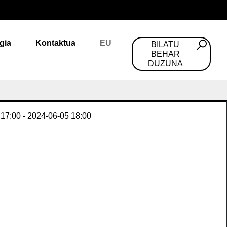
gia
Kontaktua
EU
BILATU
BEHAR
DUZUNA
17:00
-
2024-06-05
18:00