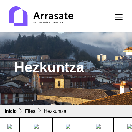
Hezkuntza
Inicio
Files
Hezkuntza