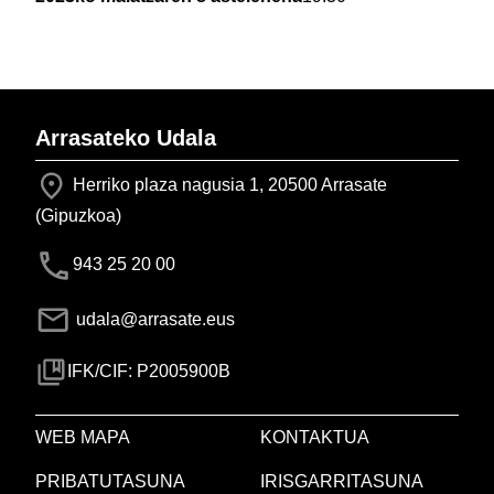
Arrasateko Udala
Herriko plaza nagusia 1, 20500 Arrasate
(Gipuzkoa)
943 25 20 00
udala@arrasate.eus
IFK/CIF: P2005900B
WEB MAPA
KONTAKTUA
PRIBATUTASUNA
IRISGARRITASUNA