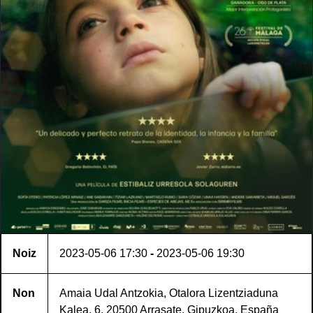
Noiz
2023-05-06
17:30
-
2023-05-06
19:30
Non
Amaia Udal Antzokia, Otalora Lizentziaduna
Kalea, 6, 20500 Arrasate, Gipuzkoa, España