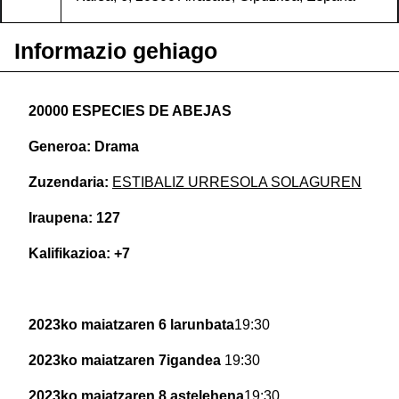
Informazio gehiago
20000 ESPECIES DE ABEJAS
Generoa: Drama
Zuzendaria:
ESTIBALIZ URRESOLA SOLAGUREN
Iraupena: 127
Kalifikazioa: +7
2023ko maiatzaren 6 larunbata
19:30
2023ko maiatzaren 7igandea
19:30
2023ko maiatzaren 8 astelehena
19:30